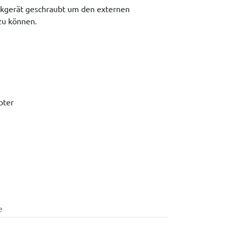
nkgerät geschraubt um den externen
zu können.
pter
e