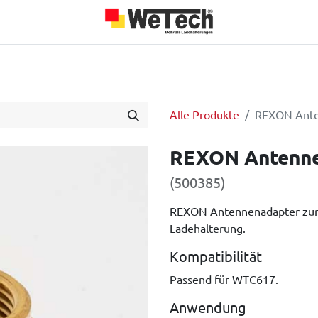
Das sind wir
Über uns
Jobs
Blog
Unsere Partner
Alle Produkte
REXON Ante
REXON Antenne
(500385)
REXON Antennenadapter zur 
Ladehalterung.
Kompatibilität
Passend für WTC617.
Anwendung