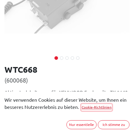
WTC668
(600068)
Aktive Ladehalterung für KENWOOD Funkgeräte TK-2140
und TK-3140 Verwendbar mit den Akkus KNB-35L, KNB-
Wir verwenden Cookies auf dieser Website, um Ihnen ein
24L, KNB-57L, KNB-55L, KNB-26N, KNB-25A und KNB-
besseres Nutzererlebnis zu bieten.
Cookie-Richtlinien
24L.
Allgemeine Beschreibung
Nur essentielle
Ich stimme zu