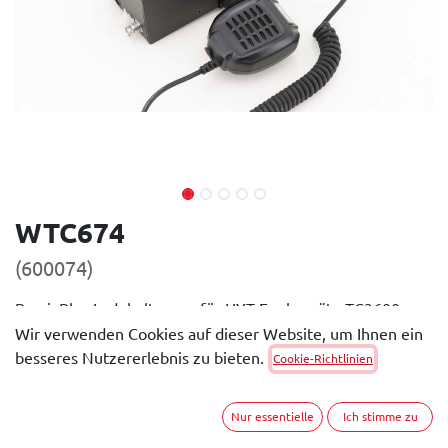
WTC674
(600074)
PassivPlus Ladehalterung für HYT Funkgeräte TC3600-
11b. Verwendbar mit den Akkus BL-3600A und BL2104.
Wir verwenden Cookies auf dieser Website, um Ihnen ein
besseres Nutzererlebnis zu bieten.
Cookie-Richtlinien
Allgemeine Beschreibung
Die PassivPlus Ladehalterung bietet zusätzlich zu den
Nur essentielle
Ich stimme zu
gewohnten Funktionen Schnellladung und Ladeerhaltung