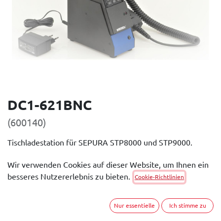
DC1-621BNC
(600140)
Tischladestation für SEPURA STP8000 und STP9000.
Anwendungsbeispiel
Wir verwenden Cookies auf dieser Website, um Ihnen ein
besseres Nutzererlebnis zu bieten.
Diese stationäre Ladehalterung eignet sich für mobile
Cookie-Richtlinien
Einsatzleitstellen. Zum Beispiel bei Volksfesten, Festivals
oder anderen Großveranstaltungen. Es kann eine externe
Nur essentielle
Ich stimme zu
Antenne auf dem Dach des Leitwagens oder des