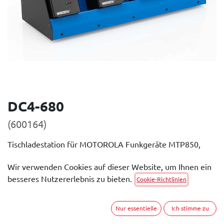
DC4-680
(600164)
Tischladestation für MOTOROLA Funkgeräte MTP850,
MTP850S, MTP850FuG, CEP400, MTH650 und MTH800.
Wir verwenden Cookies auf dieser Website, um Ihnen ein
Allgemeine Beschreibung
besseres Nutzererlebnis zu bieten.
Cookie-Richtlinien
Die Tischladestationen gibt es in verschiedenen
Ausführungen. Es können bis zu vier Ladeschächte (auch
Nur essentielle
Ich stimme zu
unterschiedlichen Typs) installiert werden. Diese Version