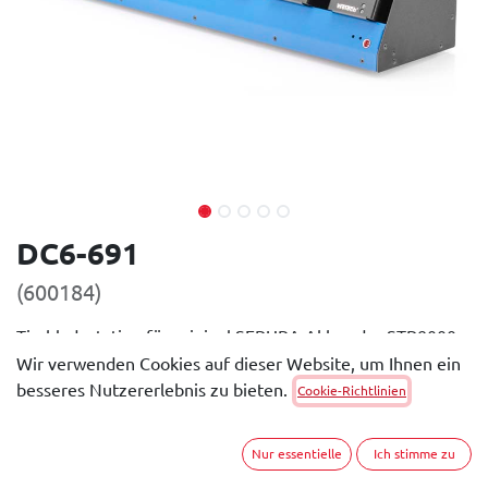
DC6-691
(600184)
Tischladestation für original SEPURA Akkus der STP8000
und STP9000er Serie
Wir verwenden Cookies auf dieser Website, um Ihnen ein
besseres Nutzererlebnis zu bieten.
Cookie-Richtlinien
Allgemeine Beschreibung
Die Tischladestationen gibt es in verschiedenen
Nur essentielle
Ich stimme zu
Ausführungen. Es können bis zu sechs Ladeschächte (auch