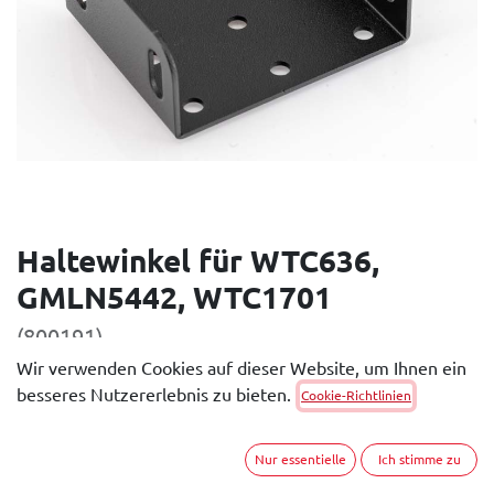
Haltewinkel für WTC636,
GMLN5442, WTC1701
(800191)
Wir verwenden Cookies auf dieser Website, um Ihnen ein
Der WeTech Haltewinkel dient zur Befestigung der
besseres Nutzererlebnis zu bieten.
Cookie-Richtlinien
Ladehalterung. Durch die seitlichen Langlöcher, ist die
Neigung der Halterung einstellbar.
Nur essentielle
Ich stimme zu
Dokumente: