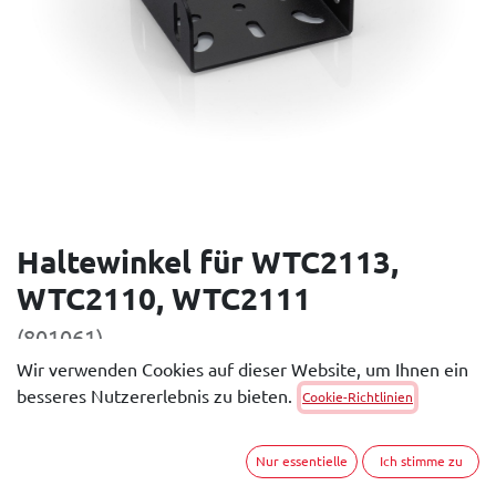
Haltewinkel für WTC2113,
WTC2110, WTC2111
(801061)
Wir verwenden Cookies auf dieser Website, um Ihnen ein
Dokumente:
besseres Nutzererlebnis zu bieten.
Cookie-Richtlinien
Produkt Datenblatt
Nur essentielle
Ich stimme zu
UVP:
12,00
€